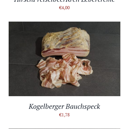
€
4,00
IN DEN WARENKORB
/
DETAILS
Kogelberger Bauchspeck
€
1,78