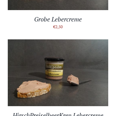
Grobe Lebercreme
€
2,50
IN DEN WARENKORB
/
DETAILS
HirschPreiselbeerKren Lebercreme