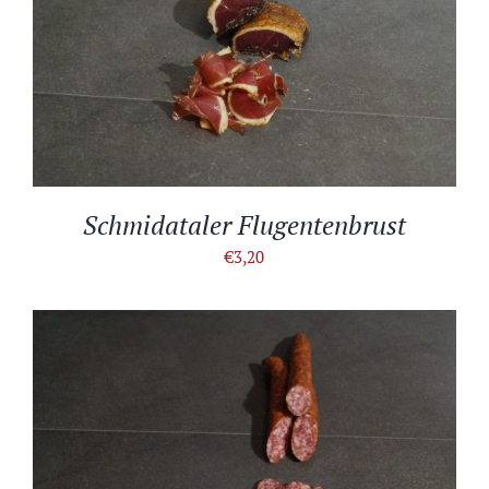
IN DEN WARENKORB
/
DETAILS
Schmidataler Flugentenbrust
€
3,20
IN DEN WARENKORB
/
DETAILS