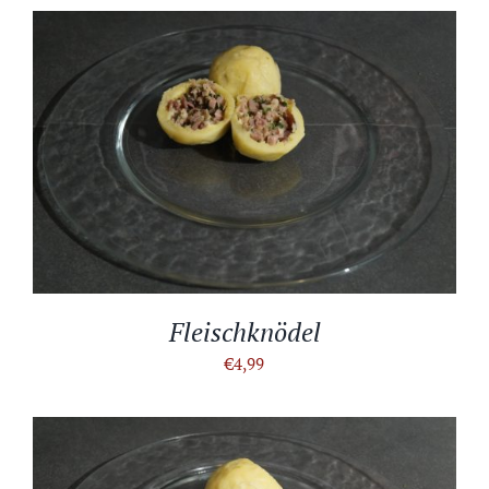
IN DEN WARENKORB
/
DETAILS
Fleischknödel
€
4,99