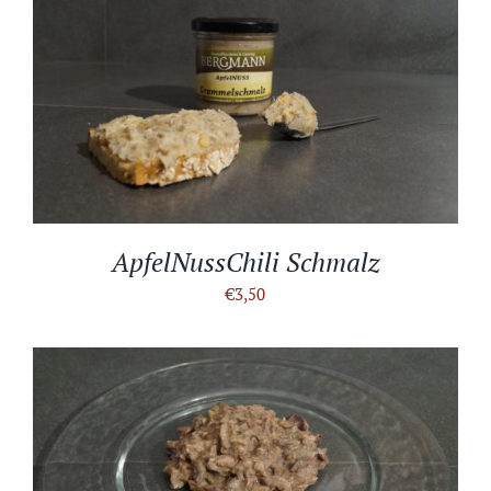
IN DEN WARENKORB
/
DETAILS
ApfelNussChili Schmalz
€
3,50