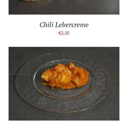
Chili Lebercreme
€
2,50
IN DEN WARENKORB
/
DETAILS