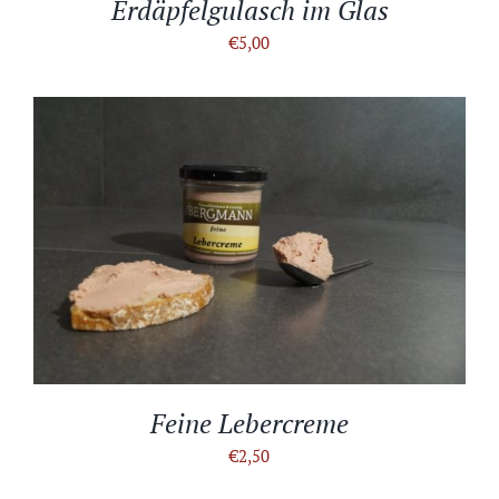
Erdäpfelgulasch im Glas
€
5,00
IN DEN WARENKORB
/
DETAILS
Feine Lebercreme
€
2,50