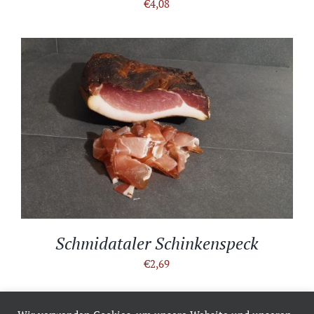
€
4,08
IN DEN WARENKORB
/
DETAILS
Schmidataler Schinkenspeck
€
2,69