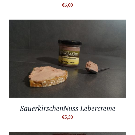
€
6,00
IN DEN WARENKORB
/
DETAILS
SauerkirschenNuss Lebercreme
€
3,50