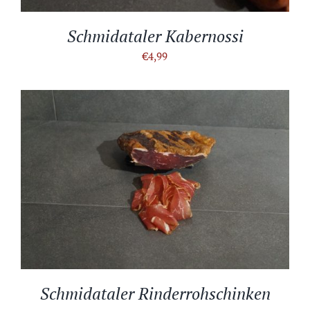
Schmidataler Kabernossi
€
4,99
IN DEN WARENKORB
/
DETAILS
Schmidataler Rinderrohschinken