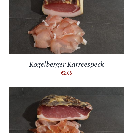
IN DEN WARENKORB
/
DETAILS
Kogelberger Karreespeck
€
2,68
IN DEN WARENKORB
/
DETAILS