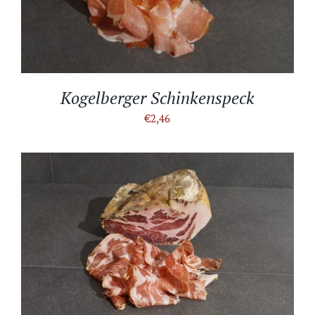
Kogelberger Schinkenspeck
€
2,46
IN DEN WARENKORB
/
DETAILS