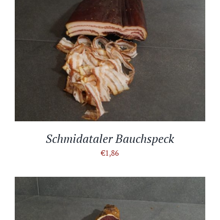
IN DEN WARENKORB
/
DETAILS
Schmidataler Bauchspeck
€
1,86