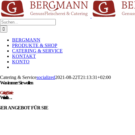
Zum
Inhalt
springen
Suche
nach:
BERGMANN
PRODUKTE & SHOP
CATERING & SERVICE
KONTAKT
KONTO
Catering & Service
socialized
2021-08-22T21:13:31+02:00
Was immer Sie wollen
Catering & Service
Wir sind da…
ER ANGEBOT FÜR SIE