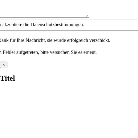
h akzeptiere die Datenschutzbestimmungen.
ank für Ihre Nachricht, sie wurde erfolgreich verschickt.
in Fehler aufgetreten, bitte versuchen Sie es erneut.
Close
×
product
quick
Titel
view