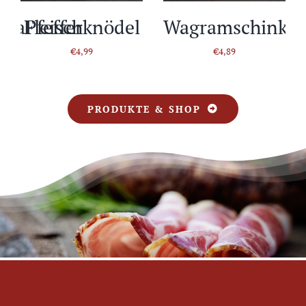
saPfeffer
Fleischknödel
Wagramschinke
€
4,99
€
4,89
PRODUKTE & SHOP