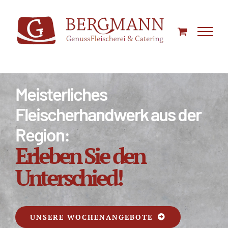
Zum
Inhalt
springen
Meisterliches
Fleischerhandwerk aus der
Region:
Erleben Sie den
Unterschied!
UNSERE WOCHENANGEBOTE