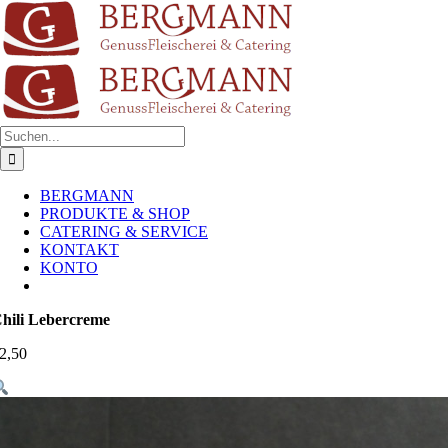
Zum
Inhalt
springen
Suche
nach:
BERGMANN
PRODUKTE & SHOP
CATERING & SERVICE
KONTAKT
KONTO
hili Lebercreme
2,50