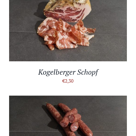
IN DEN WARENKORB
/
DETAILS
Kogelberger Schopf
€
2,30