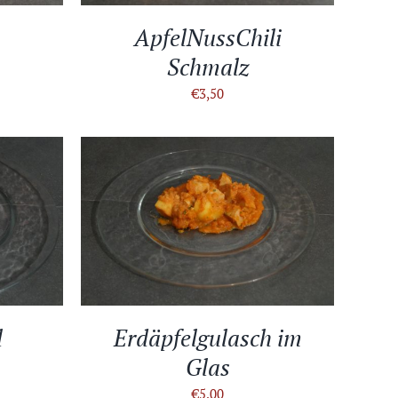
ApfelNussChili
Schmalz
€
3,50
TAILS
IN DEN WARENKORB
/
DETAILS
l
Erdäpfelgulasch im
Glas
€
5,00