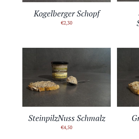
Kogelberger Schopf
€
2,30
IN DEN WARENKORB
/
DETAILS
IN D
SteinpilzNuss Schmalz
G
€
4,50