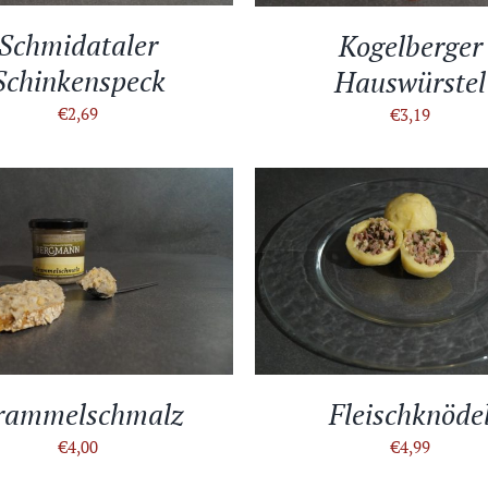
Schmidataler
Kogelberger
Schinkenspeck
Hauswürstel
€
2,69
€
3,19
EN WARENKORB
/
DETAILS
IN DEN WARENKORB
/
DE
rammelschmalz
Fleischknöde
€
4,00
€
4,99