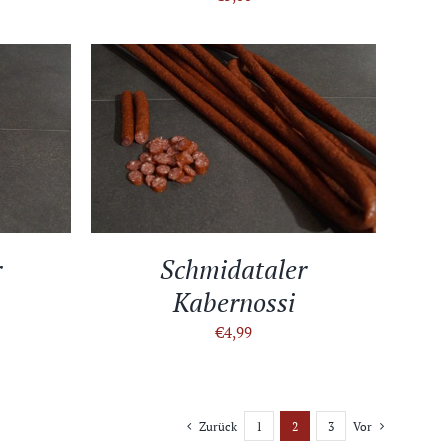
TAILS
IN DEN WARENKORB
/
DETAILS
r
Schmidataler
Kabernossi
€
4,99
Zurück
1
2
3
Vor