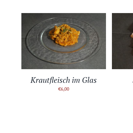
IN DEN WARENKORB
/
DETAILS
IN D
Krautfleisch im Glas
€
6,00