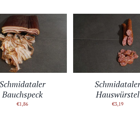
EN WARENKORB
/
DETAILS
IN DEN WARENKORB
/
DE
Schmidataler
Schmidatale
Bauchspeck
Hauswürstel
€
1,86
€
3,19