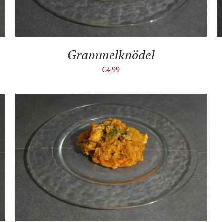
Grammelknödel
€
4,99
IN DEN WARENKORB
/
DETAILS