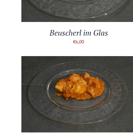
Beuscherl im Glas
€
6,00
IN DEN WARENKORB
/
DETAILS